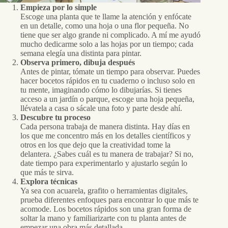
Empieza por lo simple
Escoge una planta que te llame la atención y enfócate
en un detalle, como una hoja o una flor pequeña. No
tiene que ser algo grande ni complicado. A mí me ayudó
mucho dedicarme solo a las hojas por un tiempo; cada
semana elegía una distinta para pintar.
Observa primero, dibuja después
Antes de pintar, tómate un tiempo para observar. Puedes
hacer bocetos rápidos en tu cuaderno o incluso solo en
tu mente, imaginando cómo lo dibujarías. Si tienes
acceso a un jardín o parque, escoge una hoja pequeña,
llévatela a casa o sácale una foto y parte desde ahí.
Descubre tu proceso
Cada persona trabaja de manera distinta. Hay días en
los que me concentro más en los detalles científicos y
otros en los que dejo que la creatividad tome la
delantera. ¿Sabes cuál es tu manera de trabajar? Si no,
date tiempo para experimentarlo y ajustarlo según lo
que más te sirva.
Explora técnicas
Ya sea con acuarela, grafito o herramientas digitales,
prueba diferentes enfoques para encontrar lo que más te
acomode. Los bocetos rápidos son una gran forma de
soltar la mano y familiarizarte con tu planta antes de
empezar una obra más detallada.